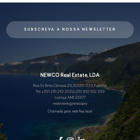
SUBSCREVA A NOSSA NEWSLETTER
NEWCO Real Estate, LDA
Rua Dr Brito Câmara 20, 9000-039, Funchal
Tel.:
+351 291 210 200
/
+351 910 102 939
Licença AMI: 23377
real.estate@newco.pro
Chamada para rede fixa local