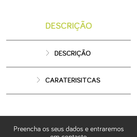
DESCRIÇÃO
DESCRIÇÃO
Apartamento T3, no último piso, com 134 m2 de área bruta, com
varanda e vista desafogada para a cidade de Câmara de Lobos e para o
CARATERISITCAS
mar. O apartamento é novo, a estrear, composto por três quartos, um
deles com casa de banho privativa, sala de estar e cozinha totalmente
equipada. Ainda dispõe de uma lavandaria.
1 quarto com roupeiro embutido e casa de
Imóvel com áreas amplas, muita luz natural, vidros duplos e pré-
banho privativa
instalação de ar condicionado.
2 quartos com roupeiro embutido
O apartamento tem dois lugares de estacionamento e uma arrecadação.
Preencha os seus dados e entraremos
casa de banho comum com base de duche