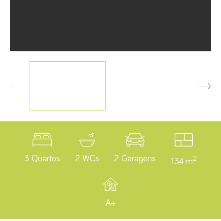
3 Quartos
2 WCs
2 Garagens
2
134 m
A+