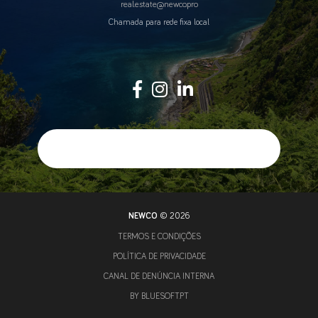
real.estate@newco.pro
Chamada para rede fixa local
NEWCO
© 2026
TERMOS E CONDIÇÕES
POLÍTICA DE PRIVACIDADE
CANAL DE DENÚNCIA INTERNA
BY
BLUESOFT.PT