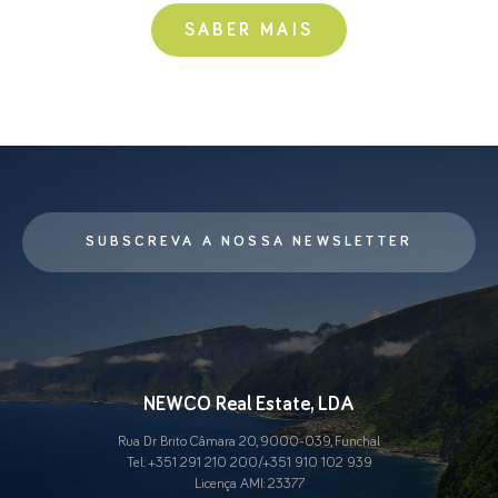
SABER MAIS
SUBSCREVA A NOSSA NEWSLETTER
NEWCO Real Estate, LDA
Rua Dr Brito Câmara 20, 9000-039, Funchal
Tel.:
+351 291 210 200
/
+351 910 102 939
Licença AMI: 23377