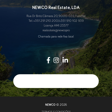
NEWCO Real Estate, LDA
Rua Dr Brito Câmara 20, 9000-039, Funchal
Tel.:
+351 291 210 200
/
+351 910 102 939
Licença AMI: 23377
real.estate@newco.pro
Chamada para rede fixa local
NEWCO
© 2026